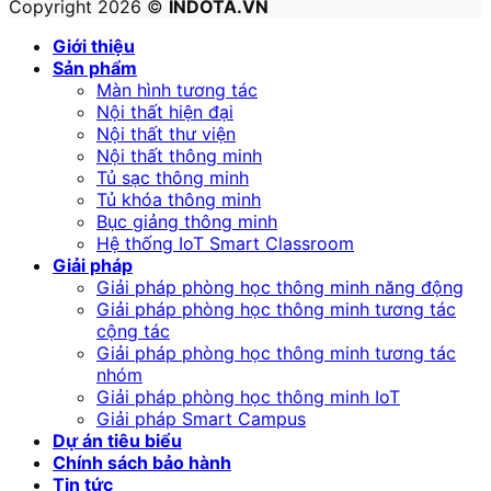
Copyright 2026 ©
INDOTA.VN
Giới thiệu
Sản phẩm
Màn hình tương tác
Nội thất hiện đại
Nội thất thư viện
Nội thất thông minh
Tủ sạc thông minh
Tủ khóa thông minh
Bục giảng thông minh
Hệ thống IoT Smart Classroom
Giải pháp
Giải pháp phòng học thông minh năng động
Giải pháp phòng học thông minh tương tác
cộng tác
Giải pháp phòng học thông minh tương tác
nhóm
Giải pháp phòng học thông minh IoT
Giải pháp Smart Campus
Dự án tiêu biểu
Chính sách bảo hành
Tin tức