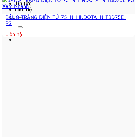
Tin tức
Xem Nhanh
Liên hệ
BẢNG TRẮNG ĐIỆN TỬ 75 INH INDOTA IN-TBD75E-
Tìm
P3
kiếm:
Liên hệ