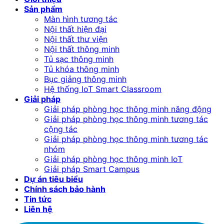
Sản phẩm
Màn hình tương tác
Nội thất hiện đại
Nội thất thư viện
Nội thất thông minh
Tủ sạc thông minh
Tủ khóa thông minh
Bục giảng thông minh
Hệ thống IoT Smart Classroom
Giải pháp
Giải pháp phòng học thông minh năng động
Giải pháp phòng học thông minh tương tác
cộng tác
Giải pháp phòng học thông minh tương tác
nhóm
Giải pháp phòng học thông minh IoT
Giải pháp Smart Campus
Dự án tiêu biểu
Chính sách bảo hành
Tin tức
Liên hệ