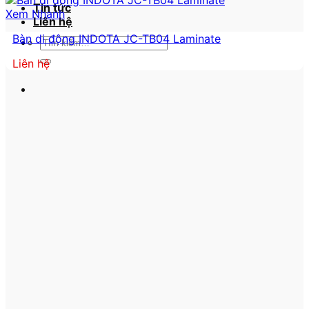
Tin tức
Xem Nhanh
Liên hệ
Bàn di động INDOTA JC-TB04 Laminate
Tìm
kiếm:
Liên hệ