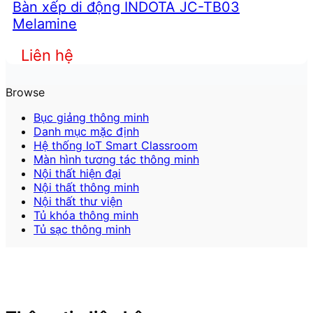
Bàn xếp di động INDOTA JC-TB03
Melamine
Liên hệ
Browse
Bục giảng thông minh
Danh mục mặc định
Hệ thống IoT Smart Classroom
Màn hình tương tác thông minh
Nội thất hiện đại
Nội thất thông minh
Nội thất thư viện
Tủ khóa thông minh
Tủ sạc thông minh