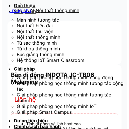
Giới thiệu
Trang chủ
/
Nội thất thông minh
Sản phẩm
Màn hình tương tác
Nội thất hiện đại
Nội thất thư viện
Nội thất thông minh
Tủ sạc thông minh
Tủ khóa thông minh
Bục giảng thông minh
Hệ thống IoT Smart Classroom
Giải pháp
Bàn di động INDOTA JC-TB06
Giải pháp phòng học thông minh năng động
Melamine
Giải pháp phòng học thông minh tương tác cộng
tác
Giải pháp phòng học thông minh tương tác
Liên hệ
nhóm
Giải pháp phòng học thông minh IoT
Giải pháp Smart Campus
Dự án tiêu biểu
Tính di động và linh hoạt cao
Chính sách bảo hành
Dễ dàng thay đổi bố trí lớp học phù hợp với